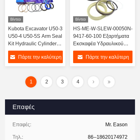
Βίντεο
Βίντεο
Kubota Excavator U50-3
HS-ME-W-SLEW-00050N-
U50-4 U50-5S Arm Seal
9417-60-100 Εξαρτήματα
Kit Hydraulic Cylinder
Εκσκαφέα Υδραυλικού
Oil Seal Repair Kit
Κυλίνδρου, Μέρη Μηχανής
Πάρτε την καλύτερη
Πάρτε την καλύτερη
Heavy Duty Machine
Σφραγίδας Λαδιού
Parts for Seals
τιμή
τιμή
1
2
3
4
Επαφές
Επαφές:
Mr. Eason
Τηλ.:
86--18620174972