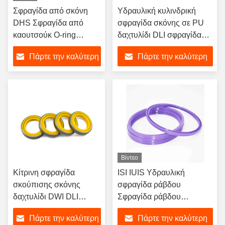
Σφραγίδα από σκόνη
Υδραυλική κυλινδρική
DHS Σφραγίδα από
σφραγίδα σκόνης σε PU
καουτσούκ O-ring
δαχτυλίδι DLI σφραγίδα
Σφραγίδα
λάδι σκούπισης
Πάρτε την καλύτερη
Πάρτε την καλύτερη
απομάκρυνσης βαρέων
βαρών για σκάφους
τιμή
τιμή
κατασκευής
Βίντεο
Κίτρινη σφραγίδα
ISI IUIS Υδραυλική
σκούπισης σκόνης
σφραγίδα ράβδου
δαχτυλίδι DWI DLI
Σφραγίδα ράβδου
υδραυλικός κύλινδρος
Σφραγίδα σκούπισης για
Πάρτε την καλύτερη
Πάρτε την καλύτερη
σφραγίδα σκούπισης
το σπαρακτήρα σκάφους