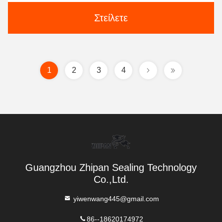
Στείλετε
1
2
3
4
Guangzhou Zhipan Sealing Technology
Co.,Ltd.
yiwenwang445@gmail.com
86--18620174972