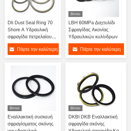
Βίντεο
Dli Dust Seal Ring 70
LBH 60MPa Δαχτυλίδι
Shore A Υδραυλική
Σφραγίδας Ακονίας
σφραγίδα πετρελαίου
Υδραυλικών κυλίνδρων
κυλίνδρου Σφραγίδα
Πάρτε την καλύτερη
Πάρτε την καλύτερη
πετρελαίου PU
δαχτυλίδια σκούπισης
τιμή
τιμή
Βίντεο
Βίντεο
Εναλλακτική συσκευή
DKBI DKB Εναλλακτική
σφραγίσματος σκόνης
σφραγίδα σκόνης
για υδραυλικά
Υδραυλική σφραγίδα Κιτ