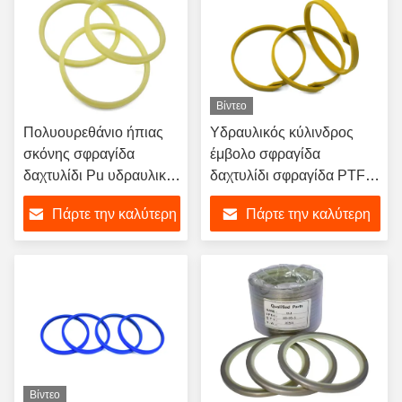
Βίντεο
Πολυουρεθάνιο ήπιας
Υδραυλικός κύλινδρος
σκόνης σφραγίδα
έμβολο σφραγίδα
δαχτυλίδι Pu υδραυλική
δαχτυλίδι σφραγίδα PTFE
σφραγίδα σκούπισμα
σφραγίδα KZT σφραγίδα
Πάρτε την καλύτερη
Πάρτε την καλύτερη
για εξορυκτήρα
RYT για εξορυκτήρα
τιμή
τιμή
Βίντεο