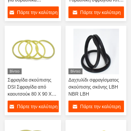
συστήματα
Σφραγίδα πετρελαίου
Πάρτε την καλύτερη
Πάρτε την καλύτερη
Μαύρη NBR PU Σφραγίδα
σκούπισης
τιμή
τιμή
Βίντεο
Βίντεο
Σφραγίδα σκούπισης
Δαχτυλίδι σφραγίσματος
DSI Σφραγίδα από
σκούπισης σκόνης LBH
καουτσούκ 80 X 90 X
NBR LBH
6mm Αντίσταση σε
Πάρτε την καλύτερη
Πάρτε την καλύτερη
υψηλές θερμοκρασίες
Σφραγίδα δακτυλίου
τιμή
τιμή