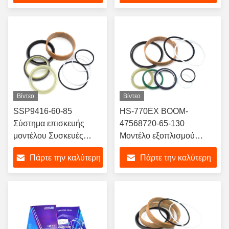
τιμή
τιμή
Βίντεο
Βίντεο
SSP9416-60-85
HS-770EX BOOM-
Σύστημα επισκευής
47568720-65-130
μοντέλου Συσκευές
Μοντέλο εξοπλισμού
εξοπλισμού εξοπλισμού
σφραγίδων εξορυκτών
Πάρτε την καλύτερη
Πάρτε την καλύτερη
βαρέων υδραυλικών
ανταλλακτικών
κυλίνδρων
εξαρτημάτων Σφραγίδες
τιμή
τιμή
πετρελαίου