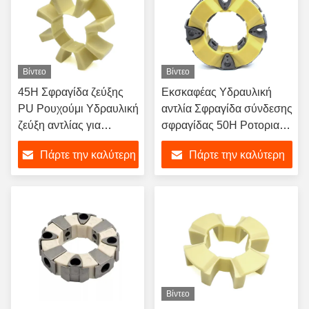
Βίντεο
Βίντεο
45H Σφραγίδα ζεύξης
Εκσκαφέας Υδραυλική
PU Ρουχούμι Υδραυλική
αντλία Σφραγίδα σύνδεσης
ζεύξη αντλίας για
σφραγίδας 50H Ροτοριακή
εξορυκτήρα
σύνδεση από καουτσούκ
Πάρτε την καλύτερη
Πάρτε την καλύτερη
Υδραυλική
τιμή
τιμή
Βίντεο