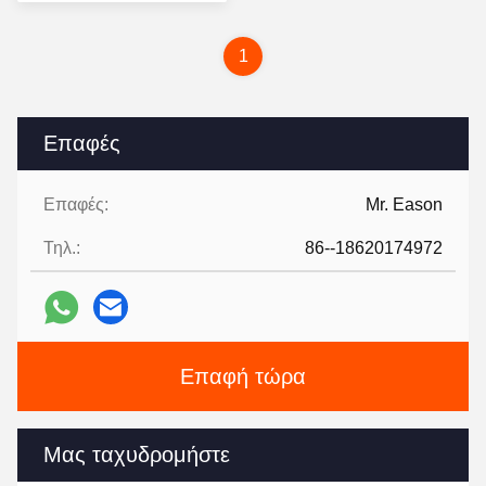
τιμή
1
Επαφές
Επαφές:
Mr. Eason
Τηλ.:
86--18620174972
Επαφή τώρα
Μας ταχυδρομήστε