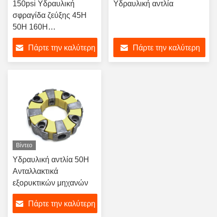
150psi Υδραυλική
Υδραυλική αντλία
σφραγίδα ζεύξης 45H
50H 160H
περιστρεφόμενη
Πάρτε την καλύτερη
Πάρτε την καλύτερη
υδραυλική ζεύξη Assy
για εξορυκτήρα
τιμή
τιμή
Βίντεο
Υδραυλική αντλία 50H
Ανταλλακτικά
εξορυκτικών μηχανών
Πάρτε την καλύτερη