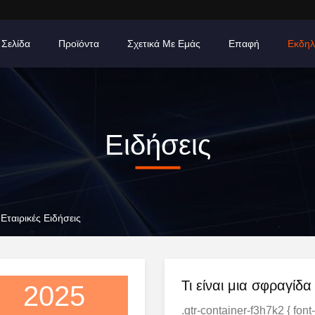
 Σελίδα
Προϊόντα
Σχετικά Με Εμάς
Επαφή
Εκδηλ
Ειδήσεις
Εταιρικές Ειδήσεις
Τι είναι μια σφραγίδα
2025
.gtr-container-f3h7k2 { font-family: Verdan